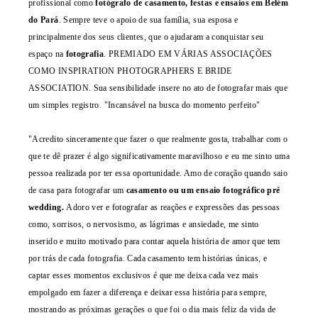
profissional como
fotógrafo de casamento, festas e ensaios em Belém
do Pará
. Sempre teve o apoio de sua família, sua esposa e
principalmente dos seus clientes, que o ajudaram a conquistar seu
espaço na
fotografia
. PREMIADO EM VÁRIAS ASSOCIAÇÕES
COMO INSPIRATION PHOTOGRAPHERS E BRIDE
ASSOCIATION. Sua sensibilidade insere no ato de fotografar mais que
um simples registro. "Incansável na busca do momento perfeito"
"Acredito sinceramente que fazer o que realmente gosta, trabalhar com o
que te dê prazer é algo significativamente maravilhoso e eu me sinto uma
pessoa realizada por ter essa oportunidade. Amo de coração quando saio
de casa para fotografar um
casamento ou um ensaio fotográfico pré
wedding.
Adoro ver e fotografar as reações e expressões das pessoas
como, sorrisos, o nervosismo, as lágrimas e ansiedade, me sinto
inserido e muito motivado para contar aquela história de amor que tem
por trás de cada fotografia. Cada casamento tem histórias únicas, e
captar esses momentos exclusivos é que me deixa cada vez mais
empolgado em fazer a diferença e deixar essa história para sempre,
mostrando as próximas gerações o que foi o dia mais feliz da vida de