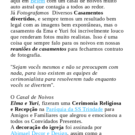
aqui em
Belém
com um casal de noivos muito
auto astral que contagia a todos ao redor.
Já
Fotografamos
Diversos
Casamentos
divertidos
, e sempre temos um resultado bem
legal com as imagens bem expontâneas, mas o
casamento da Ema e Yuri foi incrivelmente louco
que renderam fotos muito realistas. Isso é uma
coisa que sempre falo para os noivos em nossas
reuniões de casamentos
para fecharmos contrato
de fotografia.
"
Sejam vocês mesmos e não se preocupem com
nada, para isso existem as equipes de
cerimonialista para resolverem tudo enquanto
vocês se divertem
".
O
Casal de Noivos
Elma e Yuri
, fizeram uma
Cerimonia Religiosa
e Recepção
na
Paróquia da SS Trindade
para
Amigos e Familiares que alegrou e emocionou a
todos os Convidados Presentes.
A
decoração do igreja
foi assinada por
Abimael Decor e Design
. assim como a