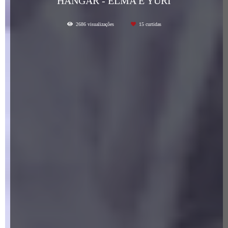
HANGAR - ELMA E YURI
2686
visualizações
15
curtidas