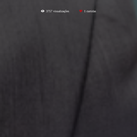
3757
visualizações
1
curtidas