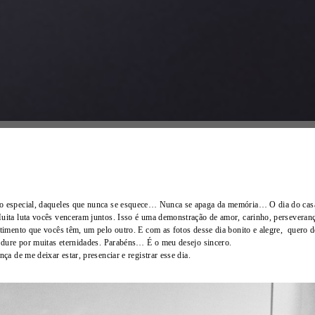
o especial, daqueles que nunca se esquece… Nunca se apaga da memória… O dia do cas
Muita luta vocês venceram juntos. Isso é uma demonstração de amor, carinho, perseve
timento que vocês têm, um pelo outro. E com as fotos desse dia bonito e alegre, quero d
 dure por muitas eternidades. Parabéns… É o meu desejo sincero.
a de me deixar estar, presenciar e registrar esse dia.